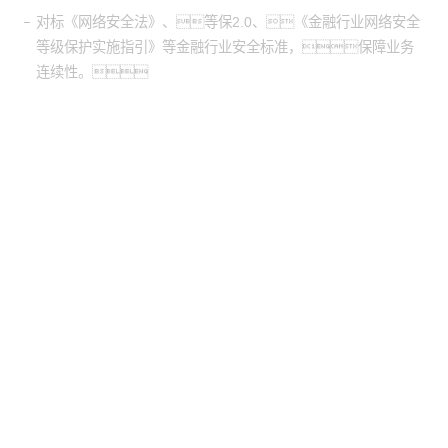
对标《网络安全法》、等保2.0、《金融行业网络安全
等级保护实施指引》等金融行业安全标准，保障业务
连续性。
股票代
码：000034.SZ
BG大游集团控股
BG大游集团信息
BG大游集团问学
BG大游集团鲲泰
BG大游集团云科
BG大游集团商桥
山石网科
高科数聚
GoPomelo
联系我们
隐私政策
法律声明