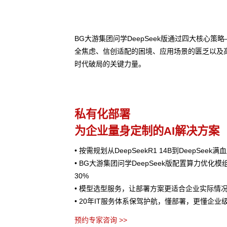
BG大游集团问学DeepSeek版通过四大核心
全焦虑、信创适配的困境、应用场景的匮乏以及
时代破局的关键力量。
私有化部署
为企业量身定制的AI解决方案
• 按需规划从DeepSeekR1 14B到DeepSee
• BG大游集团问学DeepSeek版配置算力优化
30%
• 模型选型服务，让部署方案更适合企业实际情
• 20年IT服务体系保驾护航，懂部署，更懂企业
预约专家咨询 >>