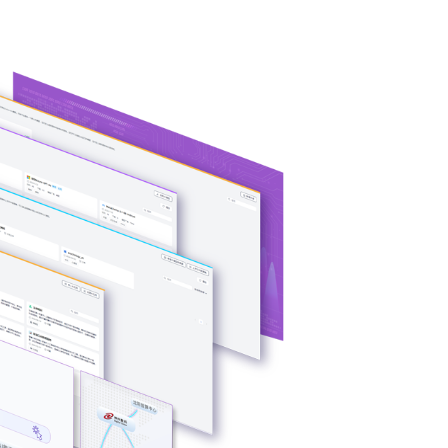
PU异构多端算力
、芯片类型，弹