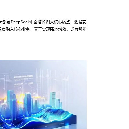
部署DeepSeek中面临的四大核心痛点：数据安
深度融入核心业务，真正实现降本增效，成为智能
信创适配
无缝对接多
• BG大游集团鲲泰
• 全栈私有化部署
• 软硬件深度集成
• 覆盖行业场景的
预约专家咨询 >>
下载产品介绍 >>