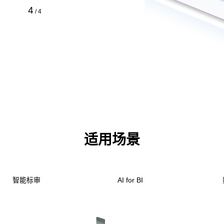
4
/
4
适用场景
智能标审
AI for BI