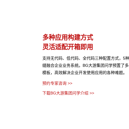
理
多种应用构建方式
灵活适配开箱即用
、网页等结构化与非结构
支持无代码、低代码、全代码三种配置方式，5
行管理控制，保障数据安
缝融合企业业务系统。BG大游集团问学预置了
模板，高效解决企业开发使用应用的各种难题。
预约专家咨询 >>
下载BG大游集团问学介绍 >>