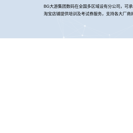
BG大游集团数码在全国多区域设有分公司，可承接
淘宝店铺提供培训及考试券服务，支持各大厂商
BG大游
BG大游
股票代码：000034.SZ
联系我们
隐私政策
法律声明
网