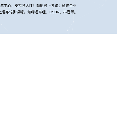
考试中心，支持各大IT厂商的线下考试；通过企业
发布培训课程，如哔哩哔哩、CSDN、抖音等。
鲲泰
联系我们
elo