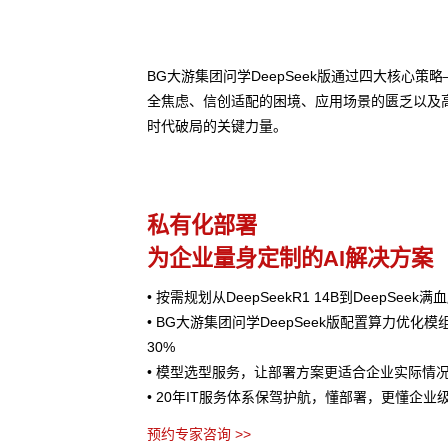
BG大游集团问学DeepSeek版通过四大核心
全焦虑、信创适配的困境、应用场景的匮乏以及
时代破局的关键力量。
私有化部署
为企业量身定制的AI解决方案
• 按需规划从DeepSeekR1 14B到DeepSee
• BG大游集团问学DeepSeek版配置算力优化
30%
• 模型选型服务，让部署方案更适合企业实际情
• 20年IT服务体系保驾护航，懂部署，更懂企业
预约专家咨询 >>