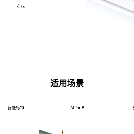
4
/
4
适用场景
智能标审
AI for BI