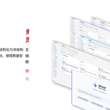
异构算力统一纳管
模型算力全面优化
种应用开发模式，无
BG大游集团问学支持信创/非信创、多品牌CPU与G
多种企业级应用场景
的统一管理，解决大模型算力技术瓶颈，可根据模型
性调度，提高关键核心算力GPU使用效率。
预约专家咨询 >>
下载BG大游集团问学介绍 >>