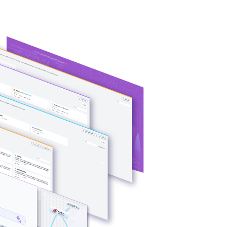
PU异构多端算力
、芯片类型，弹