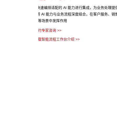
处理提供AI 辅助
• 将业务流程以作战地图的形式进行可视化呈现
服务、销售预测、风险评
个环节、节点之间的关系以及当前流程所处阶段
• AI 分析任务处理时间、资源消耗等指标数据
优化建议
• 流程管理者无需代码，通过拖拽、参数设置等
务流程
预约专家咨询 >>
下载智能流程工作台介绍 >>