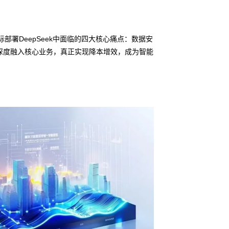
部署DeepSeek中面临的四大核心痛点：数据安
深度融入核心业务，真正实现降本增效，成为智能
信创适配
无缝对接多
• BG大游集团鲲泰
• 全栈私有化部署
• 软硬件深度集成
• 覆盖行业场景的
预约专家咨询 >>
下载产品介绍 >>