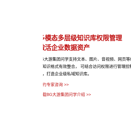
理
多种应用构建方式
灵活适配开箱即用
、网页等结构化与非结构
支持无代码、低代码、全代码三种配置方式，5
行管理控制，保障数据安
缝融合企业业务系统。BG大游集团问学预置了
模板，高效解决企业开发使用应用的各种难题。
预约专家咨询 >>
下载BG大游集团问学介绍 >>