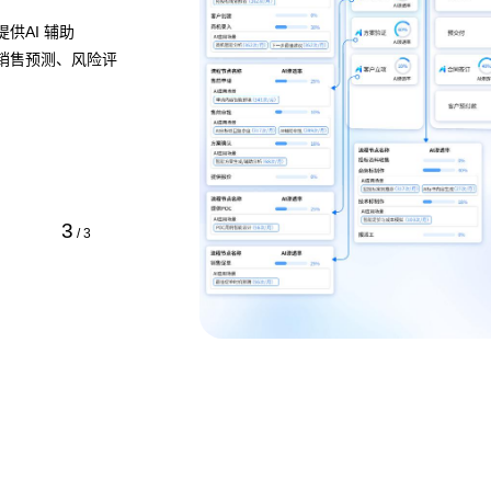
，清晰展示流程的各
，定位瓶颈并提供流程
方式即可快速定义业
1
/
3