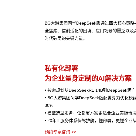
BG大游集团问学DeepSeek版通过四大核心
全焦虑、信创适配的困境、应用场景的匮乏以及
时代破局的关键力量。
私有化部署
为企业量身定制的AI解决方案
• 按需规划从DeepSeekR1 14B到DeepSee
• BG大游集团问学DeepSeek版配置算力优化
30%
• 模型选型服务，让部署方案更适合企业实际情
• 20年IT服务体系保驾护航，懂部署，更懂企业
预约专家咨询 >>