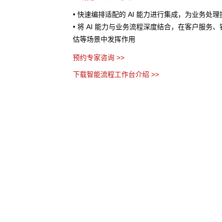
处理提供AI 辅助
• 将业务流程以作战地图的形式进行可视化呈现
服务、销售预测、风险评
个环节、节点之间的关系以及当前流程所处阶段
• AI 分析任务处理时间、资源消耗等指标数据
优化建议
• 流程管理者无需代码，通过拖拽、参数设置等
务流程
预约专家咨询 >>
下载智能流程工作台介绍 >>