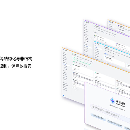
异构算力统一纳管
模型算力全面优化
种应用开发模式，无
BG大游集团问学支持信创/非信创、多品牌CPU与G
多种企业级应用场景
的统一管理，解决大模型算力技术瓶颈，可根据模型
性调度，提高关键核心算力GPU使用效率。
预约专家咨询 >>
下载BG大游集团问学介绍 >>