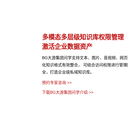
理
多种应用构建方式
灵活适配开箱即用
、网页等结构化与非结构
支持无代码、低代码、全代码三种配置方式，5
行管理控制，保障数据安
缝融合企业业务系统。BG大游集团问学预置了
模板，高效解决企业开发使用应用的各种难题。
预约专家咨询 >>
下载BG大游集团问学介绍 >>