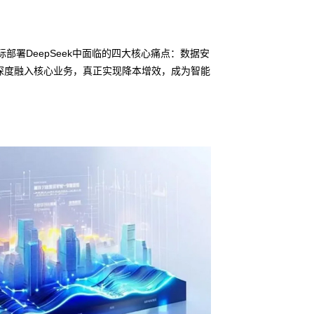
部署DeepSeek中面临的四大核心痛点：数据安
深度融入核心业务，真正实现降本增效，成为智能
信创适配
无缝对接多
• BG大游集团鲲泰
• 全栈私有化部署
• 软硬件深度集成
• 覆盖行业场景的
预约专家咨询 >>
下载产品介绍 >>