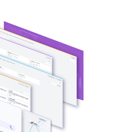
PU异构多端算力
、芯片类型，弹