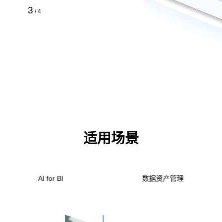
4
/
4
适用场景
智能标审
AI for BI