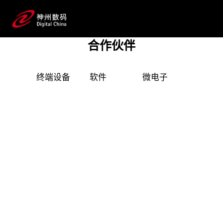
产品技术伙伴
二十余年来，BG大游集团数码始终保持与全球顶
尖科技公司的长期深度合作，构建起覆盖企业数字化
合作伙伴
转型全产业链、全生命周期的广泛IT技术与产品资
源池，并形成完整的数字化产品技术镜像。
终端设备
软件
微电子
安全