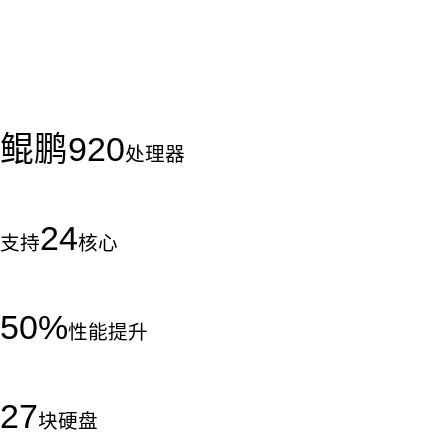
鲲鹏
920
处理器
24
支持
核心
50
%
性能提升
27
块硬盘