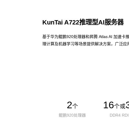
KunTai A722推理型AI服务器
基于华为鲲鹏920处理器和昇腾 Atlas AI 
理计算及机器学习等场景提供解决方案，广泛应用
了解更多AI算力服务器
2
16
个
个或
鲲鹏920处理器
DDR4 RD