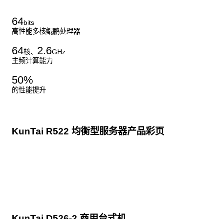
64
bits
高性能多核鲲鹏处理器
64
2.6
核、
GHz
主频计算能力
50
%
的性能提升
KunTai R522 均衡型服务器产品彩页
点击下载
KunTai D526-2 商用台式机