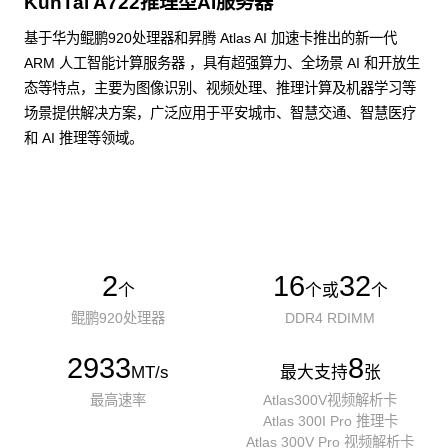
KunTai A722推理型AI服务器
基于华为鲲鹏920处理器和昇腾 Atlas AI 加速卡推出的新一代
ARM 人工智能计算服务器 ，具有超强算力、全场景 AI 和开放生
态等特点，主要为图像识别、视频处理、推理计算及机器学习等
场景提供解决方案，广泛应用于平安城市、智慧交通、智慧医疗
和 AI 推理等领域。
了解更多AI算力服务器
2
16
32
个
个或
个
鲲鹏920处理器
DDR4 RDIMM
2933
8
MT/s
最大支持
张
最高速率
Atlas300V视频解析卡
Atlas 300I Pro 推理卡
Atlas 300V Pro 视频解析卡