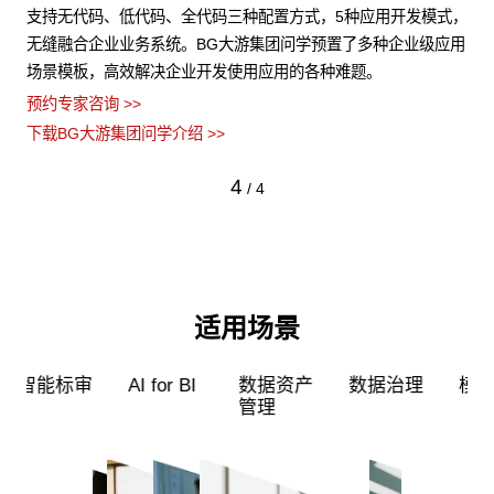
非结
支持无代码、低代码、全代码三种配置方式，5种应用开发模式，
B
障数
无缝融合企业业务系统。BG大游集团问学预置了多种企业级应用
算
场景模板，高效解决企业开发使用应用的各种难题。
类
预约专家咨询 >>
预约
下载BG大游集团问学介绍 >>
下载
4
/
4
适用场景
超级员工
智能标审
AI for BI
数据资产
管理