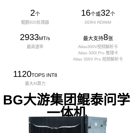
2
16
32
个
个或
个
鲲鹏920处理器
DDR4 RDIMM
2933
8
MT/s
最大支持
张
最高速率
Atlas300V视频解析卡
Atlas 300I Pro 推理卡
Atlas 300V Pro 视频解析卡
1120
TOPS INT8
最大AI算力
BG大游集团鲲泰问学
一体机