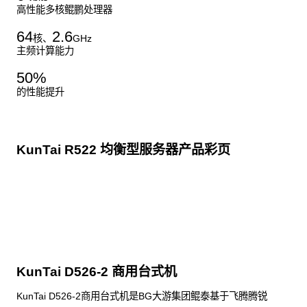
高性能多核鲲鹏处理器
64
2.6
核、
GHz
主频计算能力
50
%
的性能提升
KunTai R522 均衡型服务器产品彩页
点击下载
KunTai D526-2 商用台式机
KunTai D526-2商用台式机是BG大游集团鲲泰基于飞腾腾锐