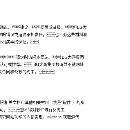
观点、建议、网页或链接，但BG大
容的错误或遗漏承担责任，也不对这些材料和
算机病毒的保证。
请定时访问本网站。 BG大游集团
认可或推荐。 BG大游集团数码并不就网址
售合同和条款的约束。
相关文档和其他相关材料（统称“软件”）的所
许可，您不得对软件进行反向工
研究网站功能的内部实现、获取源代