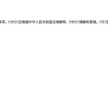
事项，应根据中华人民共和国法律解释、理解和管辖。
集团控股
BG大游集团信息
BG大游集团问学
BG大游集团
集团云科
BG大游集团商桥
山石网科
高科数聚
GoPom