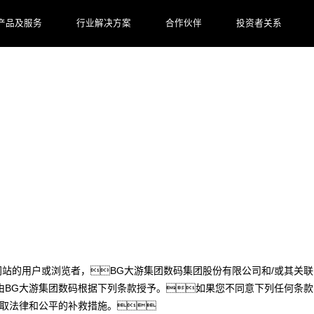
产品及服务
行业解决方案
合作伙伴
投资者关系
网站的用户或浏览者，BG大游集团数码集团股份有限公司和/或其关联
由BG大游集团数码根据下列条款授予。如果您不同意下列任何条
采取法律和公平的补救措施。