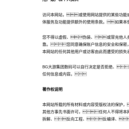
访问本网站，或使用网站提供的某些功能
体服务及功能提供额外的使用条款。如果本
您不得以虚假、伪装、或冒充他人
靠。您同意确保账户信息的安全和保密
本网站的任何其他用户或访客由此而遭受的损失
BG大游集团数码可以自行决定是否拒绝、
任何信息或内容。
著作权说明
本网站所载的所有材料或内容受版权法的保护，
其他方事先书面许可，任何人不得将本
拆解、反向工程、反编译、