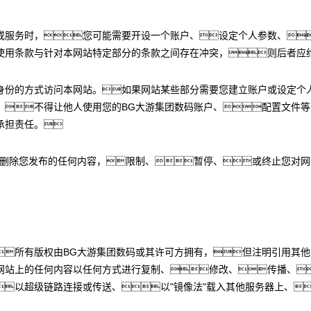
或服务时，您可能需要开设一个账户、设定个人参数、
使用条款与针对本网站特定部分的条款之间存在冲突，则后者应
身份的方式访问本网站。如果网站某些部分需要您建立账户或设定个
，不得让他人使用您的BG大游集团数码账户、配置文件等
承担责任。
删除您发布的任何内容，限制、暂停、或终止您对
所有版权由BG大游集团数码或其许可方拥有，但注明引用其他
网站上的任何内容以任何方式进行复制、修改、传播、
以超级链路连接或传送、以"镜像法"载入其他服务器上、