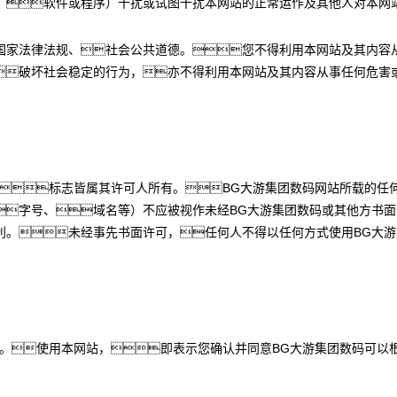
、软件或程序）干扰或试图干扰本网站的正常运作及其他人对本网
国家法律法规、社会公共道德。您不得利用本网站及其内容
破坏社会稳定的行为，亦不得利用本网站及其内容从事任何危害
、标志皆属其许可人所有。BG大游集团数码网站所载的任
字号、域名等）不应被视作未经BG大游集团数码或其他方书
利。未经事先书面许可，任何人不得以任何方式使用BG大游
用。使用本网站，即表示您确认并同意BG大游集团数码可以