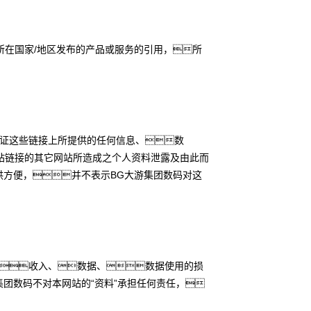
在国家/地区发布的产品或服务的引用，所
保证这些链接上所提供的任何信息、数
站链接的其它网站所造成之个人资料泄露及由此而
供方便，并不表示BG大游集团数码对这
收入、数据、数据使用的损
团数码不对本网站的“资料”承担任何责任，