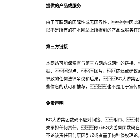
提供的产品或服务
由于互联网的国际性或无国界性，因此
以不是所有的在本网站上所提到的产品或服务在
第三方链接
本网站可能保留有与第三方网站或网址的链接，
据、观点、图片、陈述或建议
导致的任何法律争议和后果，BG大游集
些信息的认可和推荐，也不是用于宣传
免责声明
BG大游集团数码不应对间接、附带、
失承担任何责任。除非BG大游集团数码在
不论该责任因何原因引起或者基于何种侵权理论