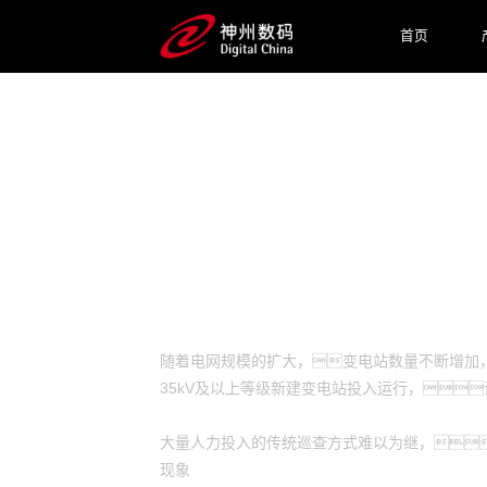
首页
预约专家咨询
业务挑战
随着电网规模的扩大，变电站数量不断增加
35kV及以上等级新建变电站投入运行，
大量人力投入的传统巡查方式难以为继，
现象