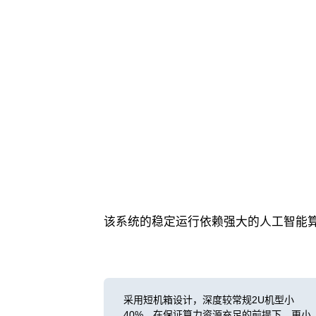
该系统的稳定运行依赖强大的人工智能算
采用短机箱设计，深度较常规2U机型小
40%，在保证算力资源充足的前提下，更小