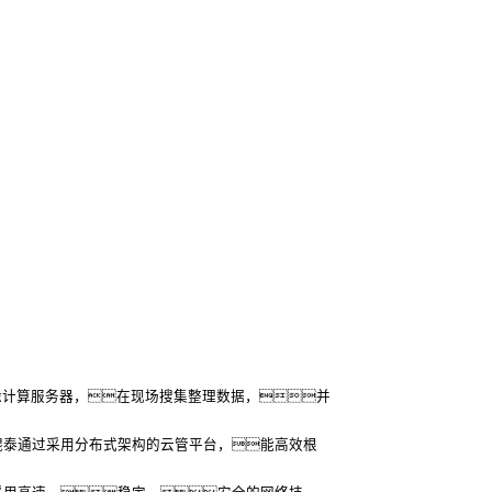
22边缘计算服务器，在现场搜集整理数据，并
鲲泰通过采用分布式架构的云管平台，能高效根