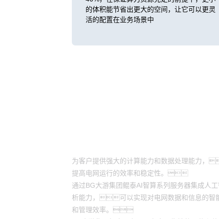
的体积能节省出更大的空间，让它可以更灵
活的配置在业务场景中
客户价值
为客户提供强大的计算能力和数据处理能力，
提高电网运行的效率和稳定性。
通过BG大游集团鲲泰AI智算系列服务器集成人
析能力，可以实现对电网数据和信息的智
和管理效率。