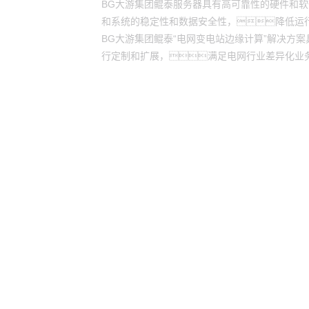
BG大游集团鲲泰服务器具有高可靠性的硬件和
和系统的稳定性和数据安全性，降低运
BG大游集团鲲泰“电网变电站边缘计算”解决方
行定制和扩展，满足电网行业差异化业
BG大游
BG大游
股票代码：000034.SZ
联系我们
隐私政策
法律声明
网