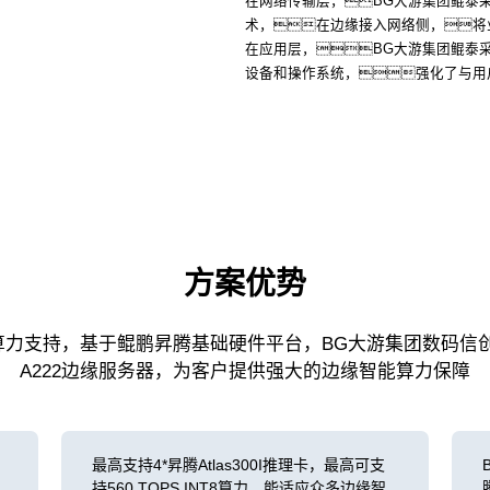
在网络传输层，BG大游集团鲲泰
术，在边缘接入网络侧，将
在应用层，BG大游集团鲲泰
设备和操作系统，强化了与用
方案优势
力支持，基于鲲鹏昇腾基础硬件平台，BG大游集团数码信创业务
A222边缘服务器，为客户提供强大的边缘智能算力保障
最高支持4*昇腾Atlas300I推理卡，最高可支
持560 TOPS INT8算力，能适应众多边缘智