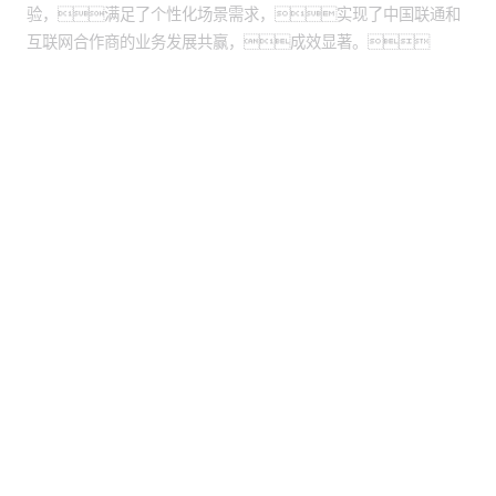
验，满足了个性化场景需求，实现了中国联通和
互联网合作商的业务发展共赢，成效显著。
股票代码：000034.SZ
BG大游集团控股
BG大游集团信息
BG大游集团问学
BG大游集团鲲泰
BG大游集团云科
BG大游集团商桥
山石网科
高科数聚
GoPomelo
联系我们
隐私政策
法律声明
网络安全与隐私保护