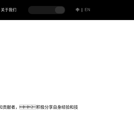
关于我们
中
EN
与者和贡献者，积极分享自身经验和技