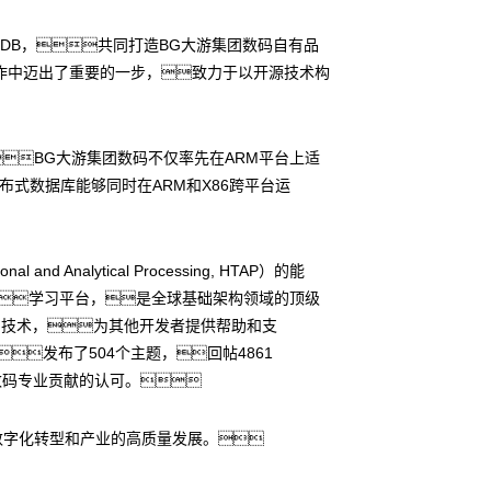
TiDB，共同打造BG大游集团数码自有品
作中迈出了重要的一步，致力于以开源技术构
BG大游集团数码不仅率先在ARM平台上适
布式数据库能够同时在ARM和X86跨平台运
nalytical Processing, HTAP）的能
、学习平台，是全球基础架构领域的顶级
验和技术，为其他开发者提供帮助和支
发布了504个主题，回帖4861
团数码专业贡献的认可。
的数字化转型和产业的高质量发展。