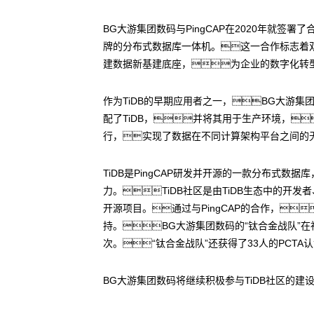
BG大游集团数码与PingCAP在2020年就签
牌的分布式数据库一体机。这一合作标志着
建数据新基建底座，为企业的数字化转
作为TiDB的早期应用者之一，BG大游集
配了TiDB，并将其用于生产环境，
行，实现了数据在不同计算架构平台之间的
TiDB是PingCAP研发并开源的一款分布式数据库，
力。TiDB社区是由TiDB生态中的开发
开源项目。通过与PingCAP的合作，
持。BG大游集团数码的“钛合金战队”在
次。“钛合金战队”还获得了33人的PCT
BG大游集团数码将继续积极参与TiDB社区的