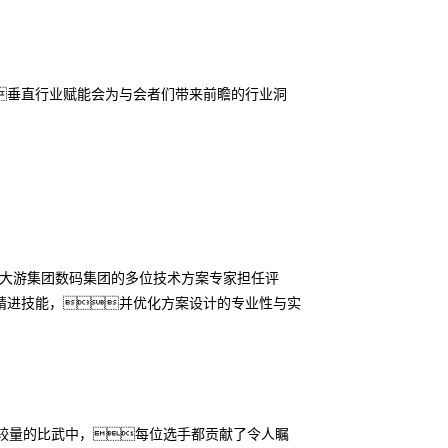
垂直行业赋能会为与会者们带来前瞻的行业洞
G大游集团数码集团的多位技术方案专家担任评
精进技能，并优化方案设计的专业性与实
较量的比武中，每位选手都贡献了令人瞩