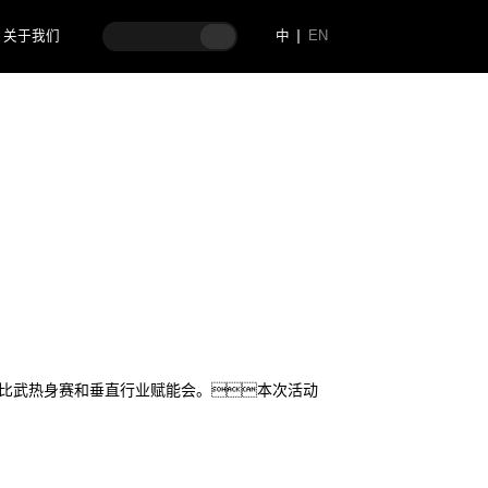
关于我们
中
EN
点亮行业版图！
能大比武热身赛和垂直行业赋能会。本次活动