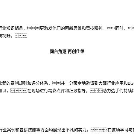
行业知识储备，更激发他们的萌新思维和竞技精神。同时，
展视野。
同台角逐 再创佳绩
比武的赛制规则和评分体系，并十分荣幸地邀请到大疆行业应用和B
知识，在现场进行精彩点评和细致指导，助力选手们持续
在行业案例和宣讲技能等方面均展现出不凡的实力。在这场学习与