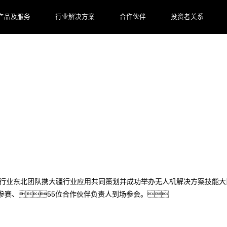
产品及服务
行业解决方案
合作伙伴
投资者关系
武！汇聚东北群英，洞察分享
数码大疆行业东北团队携大疆行业应用共同策划并成功举办无人机解决方案技
参赛、55位合作伙伴负责人到场参会。