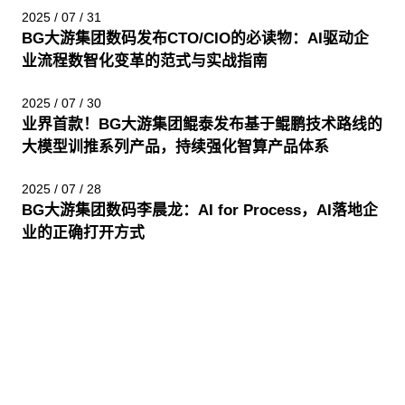
2025 / 07 / 31
BG大游集团数码发布CTO/CIO的必读物：AI驱动企
业流程数智化变革的范式与实战指南
2025 / 07 / 30
业界首款！BG大游集团鲲泰发布基于鲲鹏技术路线的
大模型训推系列产品，持续强化智算产品体系
2025 / 07 / 28
BG大游集团数码李晨龙：AI for Process，AI落地企
业的正确打开方式
股票代码：000034.SZ