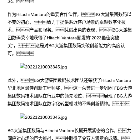
荣。
作为Hitachi Vantara的重要合作伙伴，BG大游集团数码以
不变的初心，致力于提供贴近客户场景的卓越数字化技
术、产品和服务。凭借出色的表现，BG大游集
团数码荣幸地获得了Hitachi Vantara颁发的“2023最佳突破
奖”，这是对BG大游集团数码突破创新能力的高度认
可。
此外，BG大游集团数码技术团队还荣获了Hitachi Vantara
华北地区最佳创新工程师奖，这一荣誉进一步巩固了BG大游
集团数码技术团队在行业中的领先地位，展现了BG大游
集团数码技术团队在数字化转型领域的不竭创新精神。
BG大游集团数码与Hitachi Vantara长期开展紧密的合作，共
同应对市场的巨大挑战，并取得了令双方满意的成绩。