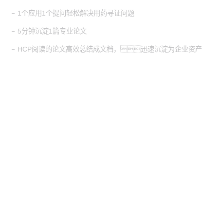
1个应用1个提问轻松解决用药寻证问题
5分钟沉淀1篇专业论文
HCP阅读的论文高效总结成文档，迅速沉淀为企业资产
股票代
码：000034.SZ
BG大游集团控股
BG大游集团信息
BG大游集团问学
BG大游集团鲲泰
BG大游集团云科
BG大游集团商桥
山石网科
高科数聚
GoPomelo