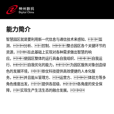
制造加工 房地产_建筑业 政府 物联网 AIOT 智慧园区 人
工智能 运维管理
能力简介
预约专家咨询
智慧园区就是要利用新一代信息与通信技术来感知、监
测、分析、控制、整合园区各个关键环节的
资源，在此基础上实现对各种需求做出智慧的响
应。使园区整体的运行具备自我组织、自我运
行、自我优化的能力，为园区服务对象创造绿
色的发展环境，依仗科技提供高效便捷的人本化服
务，并且能从管理方、运营方、体验方等多
角色维度出发，提供各层级、各角度的安全保
障，实现生产生活生态的融合发展。