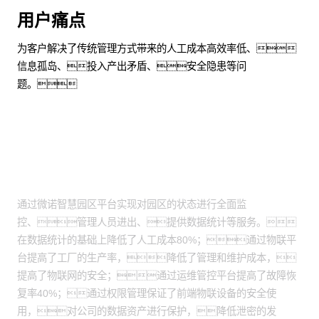
用户痛点
为客户解决了传统管理方式带来的人工成本高效率低、
信息孤岛、投入产出矛盾、安全隐患等问
题。
方案价值
通过微诺智慧园区平台实现对园区的状态进行全面监
控、管理人员进出、提供数据统计等服务。
在数据统计的基础上降低了人工成本80%；通过物联平
台提高了工厂的生产率，降低了管理和维护成本，
提高了物联网的安全；通过运维管控平台提高了故障恢
复率40%；通过权限管理保证了前端物联设备的安全使
用，对公司的数据资产进行保护，降低泄密的发