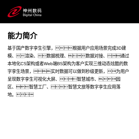
金融 制造加工 政府 物联网 数字孪生 智慧园区 可视化 国
产化
能力简介
预约专家咨询
基于国产数字孪生引擎，根据用户应用场景完成3D建
模、渲染、数据梳理、数据对接、通过
本地化CS架构或者Web端BS架构为客户实现三维动态炫酷的数
字孪生场景，实时数据可以做到秒级更新，为用户
呈现数字孪生可视化大屏、智慧城市、园
区、智慧工厂、智慧文旅等数字孪生应用落
地。
场景