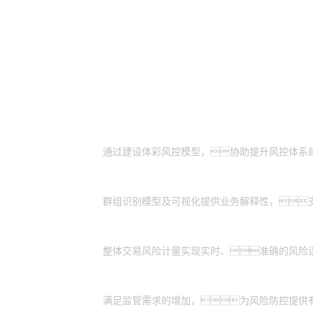
客户价值
风控体系严密性提升
通过建设体彩风控模型，协助提升风控体系
防控机制完善
群组识别模型及可视化提供业务解释性，
风险识别效率提高
整体交易风险计量实现实时、准确的风险
监管需求应对
满足监管需求的增加，为风险防控提供