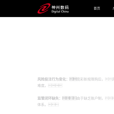
首页
预约专家咨询
业务挑战
风险投注行为变化：
竞彩新规限购后，
难度。
监管闭环缺失：
由于缺乏账户制，
体系。