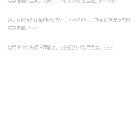
提供准确的业务决策支持，优化运营管控。
长期数据治理基础
建立数据治理体系和组织架构，为企业长期数据治理及应用
奠定基础。
竞争力增强
增强企业的数据治理能力，提升业务竞争力。
股票代码：000034.SZ
BG大游集团控股
BG大游集团信息
BG大游集团问学
BG大游集团鲲泰
BG大游集团云科
BG大游集团商桥
山石网科
高科数聚
GoPomelo