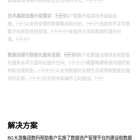
数据驱动决策的效率和业务流程的优化。
技术基础设施升级需求：
客户需要升级其技术基础设
施，以支持全面的数据集成和分析，当前的不足导致
数字化转型进程受阻，未能充分发挥数据的潜在价
值。
数据治理与智能化服务发展：
客户在数据治理体系和智能
化服务水平方面存在提升空间，需要构建有效的组织架
构和治理机制，以支持数据的全程生态管理和智能化服
务的实施，应对技术和操作上的挑战。
解决方案
BG大游集团数码帮助客户实施了数据资产管理平台的建设和数据