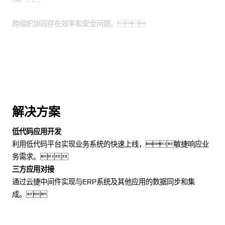
跨组织协同存在效率和安全问题。
解决方案
低代码应用开发
利用低代码平台实现业务系统的快速上线，敏捷响应业
务需求。
三方应用对接
通过云捷中间件实现与ERP系统及其他应用的数据同步和集
成。