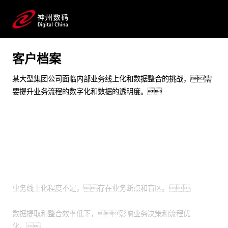
用对接项目
解决了跨组织协同和效率与安全的问题
预约专家咨询
客户档案
某大型集团公司面临内部业务线上化和数据整合的挑战，需
要提升业务流程的数字化和数据的透明度。
业务挑战
业务线上化程度不足，存在业务断点和盲区。
数据提取和整合效率低下，影响业务决策和流程优
化。