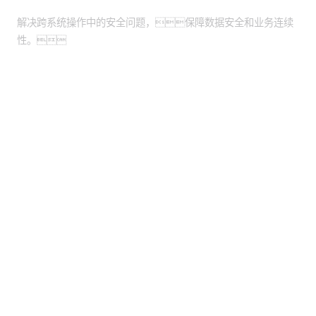
安全性增强
解决跨系统操作中的安全问题，保障数据安全和业务连续
性。
股票代码：000034.SZ
BG大游集团控股
BG大游集团信息
BG大游集团问学
BG大游集团鲲泰
BG大游集团云科
BG大游集团商桥
山石网科
高科数聚
GoPomelo
联系我们
隐私政策
法律声明
网络安全与隐私保护