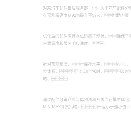
精准备件，优化库存
对某汽车配件售后服务部，关于汽车配件分
存预测精确度从92%提升至97%，助力
库存水平和服务水平双增
优化后的配件库存水位远高于现状，确保了
户满意度和服务响应速度；
指标监控，及时预警
针对预测精度、库存水平、WHO、
控体系，当出现异常时，及时
略；
安全库存检查，自动触发补货
通过配件分销仓库订单预测和各级库存模型优化
MIN-MAX补货策略，一旦小于最小值