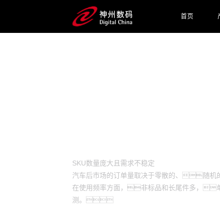
首页
预约专家咨询
业务挑战
SKU数量庞大且需求不稳定
汽车后市场的订单量取决于零散的、随机
在使用频率方面，非标品和长尾件多，
测。