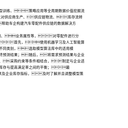
型训练、策略应用等全周期数据价值挖掘流
过对供应商生产、供应链物流、库存流转
帮助车企构建汽车零配件供应链的数据解决方
期、业务属性等，对零配件进行分
首先，使用机器学习及人工智能算
不同类别，选取模型算法库中的适用模
终预测结果；随后，将需求预测结果与企业
、采购约束等条件相结合，制定与企业适
库存与提高满足率之间的平衡；最
效果及企业库存指标，及时了解并且调整模型策