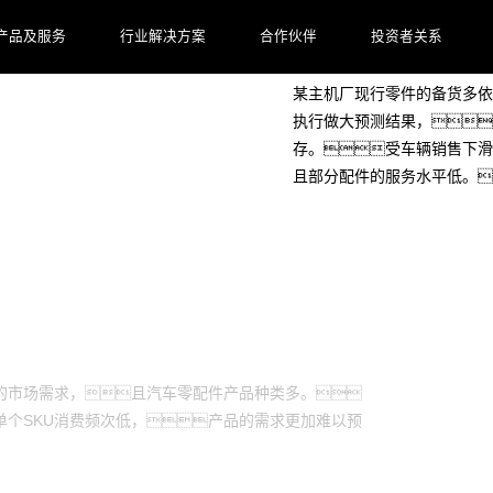
客户档案
产品及服务
行业解决方案
合作伙伴
投资者关系
某主机厂现行零件的备货多依
执行做大预测结果，
存。受车辆销售下滑
且部分配件的服务水平低。
的市场需求，且汽车零配件产品种类多。
单个SKU消费频次低，产品的需求更加难以预