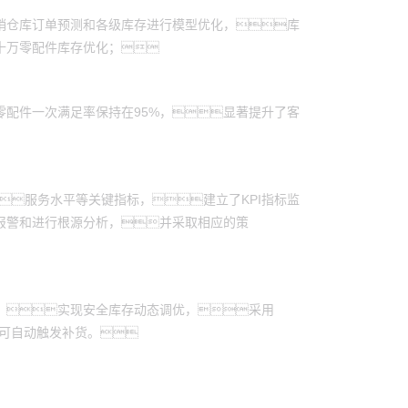
销仓库订单预测和各级库存进行模型优化，库
数十万零配件库存优化；
零配件一次满足率保持在95%，显著提升了客
服务水平等关键指标，建立了KPI指标监
报警和进行根源分析，并采取相应的策
，实现安全库存动态调优，采用
即可自动触发补货。