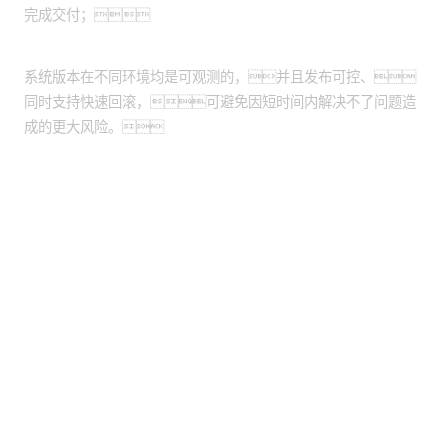
完成交付；
业务版本发布可控、可观测
系统版本在不同环境均是可观测的，并且发布可控、
同时支持快速回滚，可避免因短时间内解决不了问题造
成的更大风险。
股票代码：000034.SZ
BG大游集团控股
BG大游集团信息
BG大游集团问学
BG大游集团鲲泰
BG大游集团云科
BG大游集团商桥