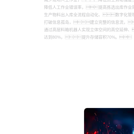
降低人工作业错误率，提高拣选出库作业
生产物料出入库全流程自动化、数字化管
打破信息孤岛，建立完整的信息流，
通过高层料箱机器人实现立体空间的高空延伸、
达到80%，提升存储容积70%。