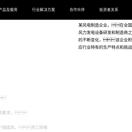
客户档案
产品及服务
行业解决方案
合作伙伴
投资者关系
某风电制造企业，在全国
风力发电设备研发和制造商之
的不断变化，该企业积
应行业特有的生产特点和挑战

高要求。
强度高，用工困难