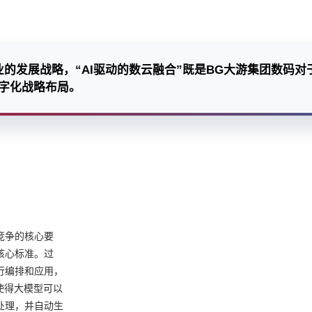
的发展战略，“AI驱动的数云融合”既是BG大游集团数码
字化战略布局。
竞争的核心要
核心标准。过
行编排和应用，
使得大模型可以
处理，并自动生