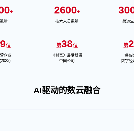
00
2600
30
+
+
数量
技术人员数量
渠道生
9
38
2
位
第
位
第
营企业
《财富》最受赞赏
福布
2023)
中国公司
数字经济
AI驱动的数云融合