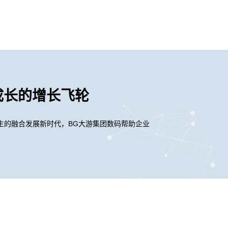
成长的增长飞轮
生的融合发展新时代，BG大游集团数码帮助企业