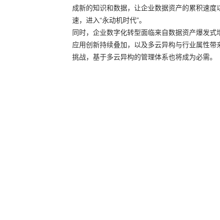
成新的知识和数据，让企业数据资产的累积速度
速，进入“永动机时代”。
同时，企业数字化转型面临来自数据资产爆发式增
应用创新持续叠加，以及多云异构与行业属性带
挑战，基于多云异构的管理体系也将成为必需。
就绪开发工具与技术组件（PaaS）
面向行业
AI的底层公共基础设施资源（IaaS）
帮助企业解决
同，导致数据
施层面，基于商业或开源的云原生就绪开发工具与技术组件
）和面向AI的底层公共基础设施资源（IaaS），将共同支撑