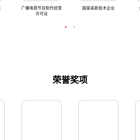
证
广播电视节目制作经营
国家高新技术企业
许可证
荣誉奖项