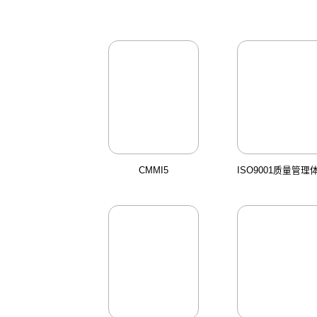
CMMI5
ISO9001质量管理