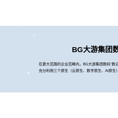
数字化转型
BG大游集团
在更大范围的企业范畴内，BG大游集团数码“数
充分利用三个原生（云原生、数字原生、AI原生