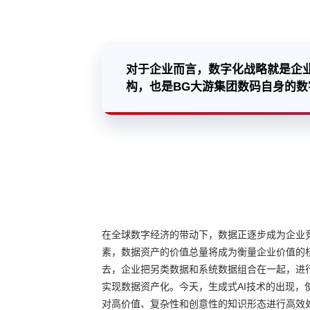
对于企业而言，数字化战略就是企业
构，也是BG大游集团数码自身的数
在全球数字经济的带动下，数据正逐步成为企业
素，数据资产的价值总量将成为衡量企业价值的
去，企业把另类数据和系统数据组合在一起，进
实现数据资产化。今天，生成式AI技术的出现，
对高价值、复杂性和创意性的知识形态进行高效