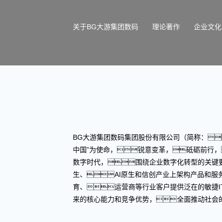
关于BG大游集团数码
理论著作
企业文化
BG大游集团数码集团股份有限公司（简称：
中国”为使命，锐意变革，砥砺前行
数字时代，围绕企业数字化转型的关键要
生、AI原生和信创产业上架构产品和
育、运营商等行业客户提供泛在的敏捷
来的核心能力和竞争优势，全面推动社会