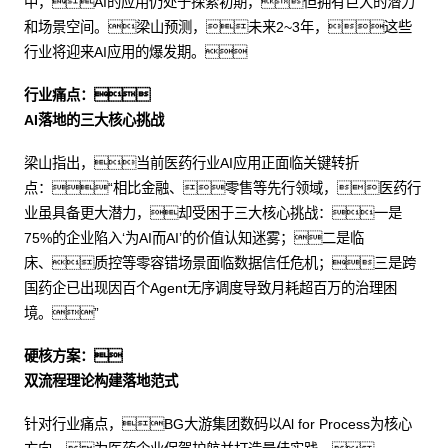
中，AI的应用仍处于探索初期，但拥有巨大的潜力
和场景空间。梁山预测，未来2~3年，这些
行业将迎来AI应用的爆发期。
行业痛点：
AI落地的三大核心挑战
梁山指出，当前医药行业AI应用正面临关键转折
点：“相比金融、零售等先行领域，医药行
业虽具备更大潜力，却受困于三大核心挑战：一是
75%的企业陷入‘为AI而AI’的价值认知迷雾；二是临
床、质控等零容错场景面临数据信任危机；三是跨
国药企已出现因百个Agent无序调度导致月耗超百万的治理困
境。”
硬核方案：
双流程理论构建落地范式
针对行业痛点，BG大游集团数码以Al for Process为核心