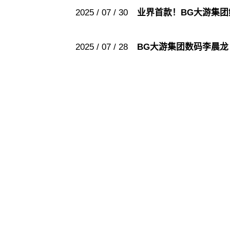
2025 / 07 / 30
业界首款！BG大游集
2025 / 07 / 28
BG大游集团数码李晨龙：A
BG大游
BG大游
股票代码：000034.SZ