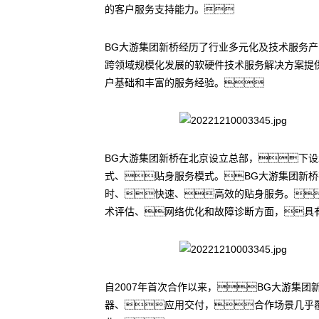
的客户服务支持能力。
BG大游集团新桥经历了行业多元化及技术服务
跨领域规模化发展的软硬件技术服务解决方案提
户基础和丰富的服务经验。
BG大游集团新桥在北京设立总部，下设
式、贴身服务模式。BG大游集团新
时、快速、高效的贴身服务。
术评估、网络优化和故障诊断方面，具
自2007年首次合作以来，BG大游集
器、应用交付，合作场景几乎