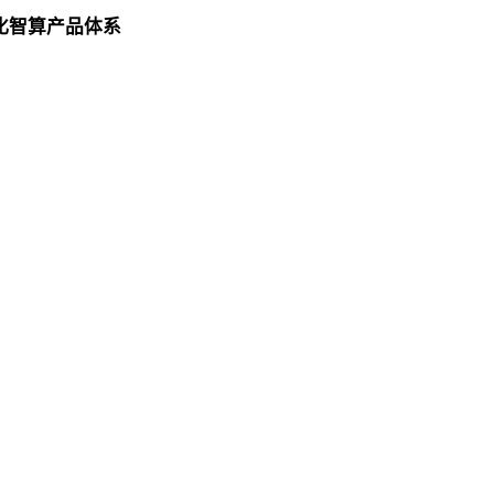
化智算产品体系
鲲泰
联系我们
elo