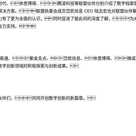
时代、休恩博得、腾凌科技等联盟伙伴分别介绍了数字档案
决方案。联盟执委会成员岱凯信息 CEO 陆志宏也对联盟伙伴
力有了更为全面的认识，同时促进了彼此间的深度了解，为
有力支持。
智易通、紫金支点、岱凯信息、休恩博得、微
数字创新领域的积极探索与创新成果。
伙伴们，共同开创数字创新的新篇章。