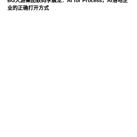
BG大游集团数码李晨龙：AI for Process，AI落地企
业的正确打开方式
股票代码：000034.SZ
BG大游集团控股
BG大游集团信息
BG大游集团问学
BG大游集团鲲泰
BG大游集团云科
BG大游集团商桥
山石网科
高科数聚
GoPomelo
联系我们
隐私政策
法律声明
网络安全与隐私保护